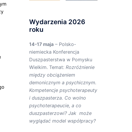
tym
ży
Wydarzenia 2026
roku
14-17 maja
– Polsko-
niemiecka Konferencja
e
Duszpasterstwa w Pomysku
Wielkim. Temat:
Rozróżnienie
między obciążeniem
demonicznym a psychicznym.
go
Kompetencje psychoterapeuty
i duszpasterza. Co wolno
psychoterapeucie, a co
duszpasterzowi? Jak może
wyglądać model współpracy?