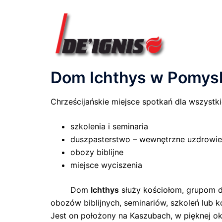
Przejdź
do
treści
Dom Ichthys w Pomys
Chrześcijańskie miejsce spotkań dla wszystk
szkolenia i seminaria
duszpasterstwo – wewnętrzne uzdrowie
obozy biblijne
miejsce wyciszenia
Dom
Ichthys
służy kościołom, grupom 
obozów biblijnych, seminariów, szkoleń lub ko
Jest on położony na Kaszubach, w pięknej ok