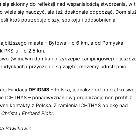
się skłonny do refleksji nad wspaniałością stworzenia, w 
lko wiele się nauczyć, ale też doskonale odpocząć. Dom słu
eśli ktoś potrzebuje ciszy, spokoju i odosobnienia-
liższego miasta – Bytowa – o 6 km, a od Pomyska
ek PKS-u – o 2,5 km.
owo (w małym domku i przyczepie kampingowej) – jeszcz
w budynkach i przyczepie są zajęte, możemy udostępnić
ej Fundacji
DE’IGNIS
– Polska, jednakże od początku swe
enie ICHTHYS – ponadwyznaniową organizację non profit z
sywne kontakty z Polską. Z ramienia ICHTHYS opiekę nad
–
Christa i Ehrhard Plohr
.
na Pawlikowie
.