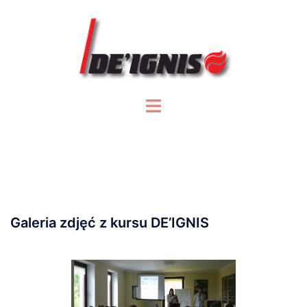
Przejdź
do
treści
Przełącz
menu
Galeria zdjęć z kursu DE’IGNIS