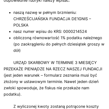
odpowiednie rubryki należy wpisać:
naszą nazwę w pełnym brzmieniu:
CHRZEŚCIJAŃSKA FUNDACJA DE’IGNIS –
POLSKA
nasz numer wpisu do KRS: 0000214524
obliczoną równowartość 1% podatku należnego
(po zaokrągleniu do pełnych dziesiątek groszy w
dół)
URZĄD SKARBOWY W TERMINIE 3 MIESIĘCY
PRZEKAŻE PIENIĄDZE NA RZECZ NASZEJ FUNDACJI
(jest jeden warunek – formularz zeznania musi być
złożony w ustawowym terminie. Nawet jeden dzień
zwłoki spowoduje, że fiskus nie przekaże nam
podatku).
Z wyliczonej kwoty zostaną potrącone koszty